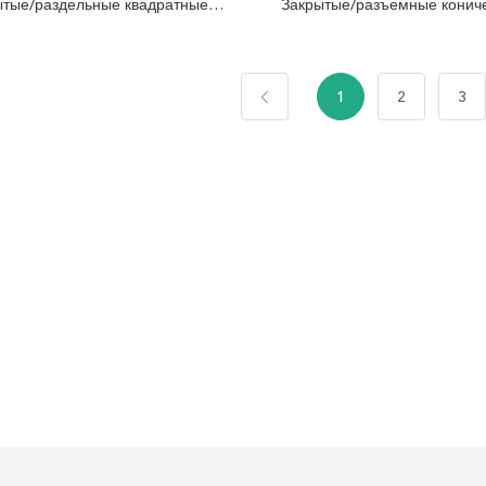
ытые/раздельные квадратные
Закрытые/разъемные конич
фартуки
трубные фартуки
1
2
3