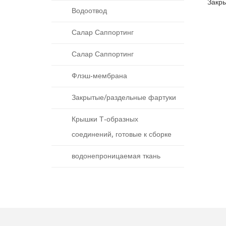
Закр
Водоотвод
Салар Саппортинг
Салар Саппортинг
Флэш-мембрана
Закрытые/раздельные фартуки
Крышки Т-образных
соединений, готовые к сборке
водонепроницаемая ткань