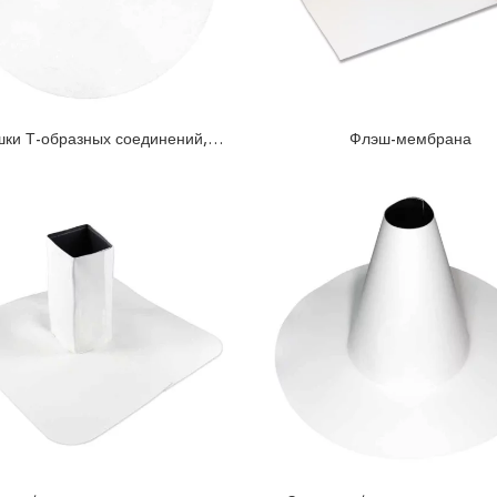
ки Т-образных соединений,
Флэш-мембрана
готовые к сборке