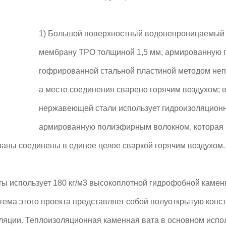
1) Большой поверхностный водонепроницаемый 
мембрану TPO толщиной 1,5 мм, армированную 
гофрированной стальной пластиной методом не
а место соединения сварено горячим воздухом;
нержавеющей стали использует гидроизоляцион
армированную полиэфирным волокном, которая п
аны соединены в единое целое сваркой горячим воздухом.
ты использует 180 кг/м3 высокоплотной гидрофобной каменн
тема этого проекта представляет собой полуоткрытую конс
ляции. Теплоизоляционная каменная вата в основном испол