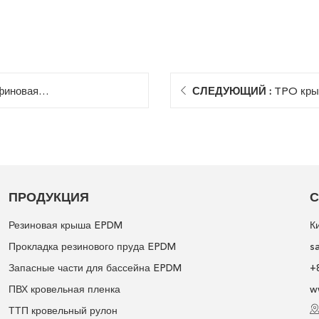
финовая
СЛЕДУЮЩИЙ :
TPO кры
ПРОДУКЦИЯ
С
Резиновая крыша EPDM
К
Прокладка резинового пруда EPDM
s
Запасные части для бассейна EPDM
+
ПВХ кровельная пленка
w
ТТП кровельный рулон