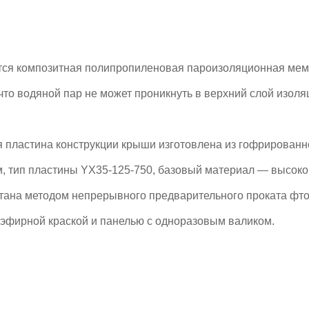
ется композитная полипропиленовая пароизоляционная мем
что водяной пар не может проникнуть в верхний слой изоля
 пластина конструкции крыши изготовлена из гофрированно
м, тип пластины YX35-125-750, базовый материал — высоко
отана методом непрерывного предварительного проката фт
иэфирной краской и панелью с одноразовым валиком.